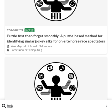
2026/07/03
論文誌
Puzzle first then forget smoothly: A puzzle-based method for
identifying similar jockey silks for on-site horse race spectators
Yuki Miyazaki / Satoshi Nakamura
Entertainment Computing
検索