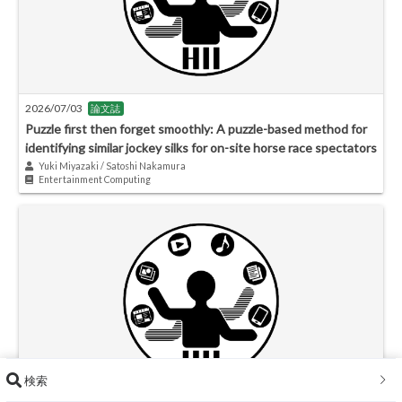
2026/07/03
論文誌
Puzzle first then forget smoothly: A puzzle-based method for
identifying similar jockey silks for on-site horse race spectators
Yuki Miyazaki / Satoshi Nakamura
Entertainment Computing
検索