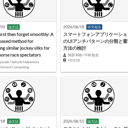
/03
2026/06/18
論文誌
研究報告
irst then forget smoothly: A
スマートフォンアプリケーショ
based method for
のUIアンチパターンの分類と蓄
ing similar jockey silks for
方法の検討
horse race spectators
阿部 和樹 / 中村 聡史
HCI218
yazaki / Satoshi Nakamura
ainment Computing
/18
2026/06/15
論文誌
論文誌