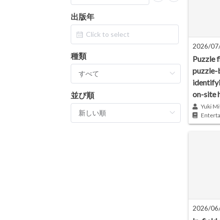
出版年
2026/07
種類
Puzzle f
puzzle-
identify
on-site 
並び順
Yuki Mi
Entert
2026/06