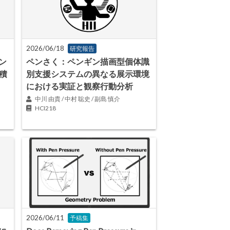
2026/06/18
研究報告
ン
ペンさく：ペンギン描画型個体識
積
別支援システムの異なる展示環境
における実証と観察行動分析
中川 由貴 / 中村 聡史 / 副島 慎介
HCI218
2026/06/11
予稿集