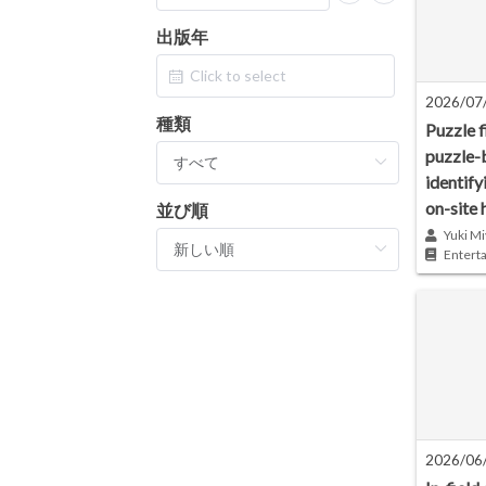
出版年
2026/07
種類
Puzzle f
puzzle-
identify
on-site 
並び順
Yuki Mi
Entert
2026/06