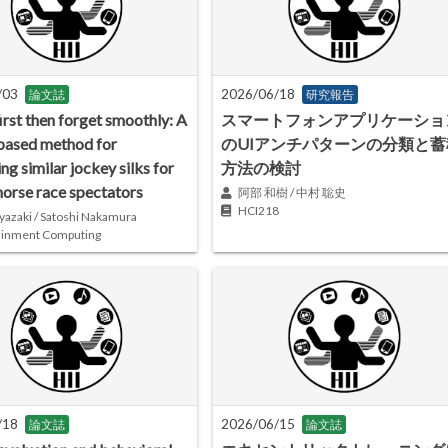
/03
2026/06/18
論文誌
研究報告
irst then forget smoothly: A
スマートフォンアプリケーショ
based method for
のUIアンチパターンの分類と蓄
ing similar jockey silks for
方法の検討
horse race spectators
阿部 和樹 / 中村 聡史
HCI218
yazaki / Satoshi Nakamura
ainment Computing
/18
2026/06/15
論文誌
論文誌