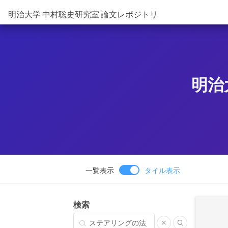
明治大学 中村聡史研究室 論文レポジトリ
明治
一覧表示
タイル表示
検索