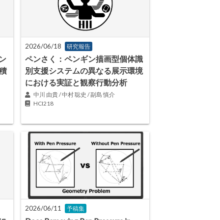
2026/06/18
研究報告
ン
ペンさく：ペンギン描画型個体識
積
別支援システムの異なる展示環境
における実証と観察行動分析
中川 由貴 / 中村 聡史 / 副島 慎介
HCI218
2026/06/11
予稿集