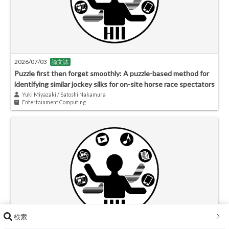
2026/07/03
論文誌
Puzzle first then forget smoothly: A puzzle-based method for
identifying similar jockey silks for on-site horse race spectators
Yuki Miyazaki / Satoshi Nakamura
Entertainment Computing
検索