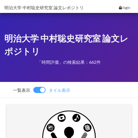
明治大学 中村聡史研究室 論文レポジトリ
login
明治大学 中村聡史研究室 論文レ
ポジトリ
「時間評価」の検索結果：662件
一覧表示
タイル表示