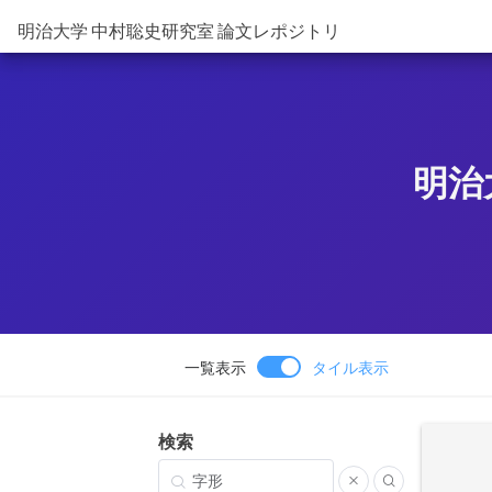
明治大学 中村聡史研究室 論文レポジトリ
明治
一覧表示
タイル表示
検索