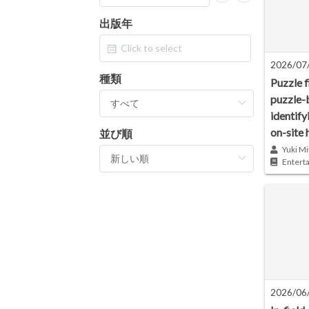
出版年
2026/07
種類
Puzzle f
puzzle-
identify
on-site 
並び順
Yuki Mi
Entert
2026/06