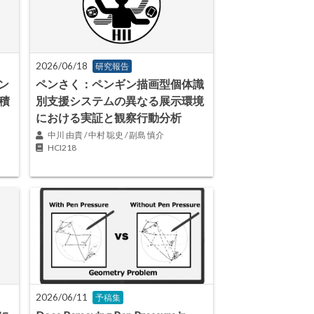
2026/06/18
研究報告
ン
ペンさく：ペンギン描画型個体識
積
別支援システムの異なる展示環境
における実証と観察行動分析
中川 由貴 / 中村 聡史 / 副島 慎介
HCI218
2026/06/11
予稿集