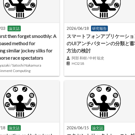
/03
2026/06/18
論文誌
研究報告
irst then forget smoothly: A
スマートフォンアプリケーショ
based method for
のUIアンチパターンの分類と蓄
ing similar jockey silks for
方法の検討
horse race spectators
阿部 和樹 / 中村 聡史
HCI218
yazaki / Satoshi Nakamura
ainment Computing
/18
2026/06/15
論文誌
論文誌