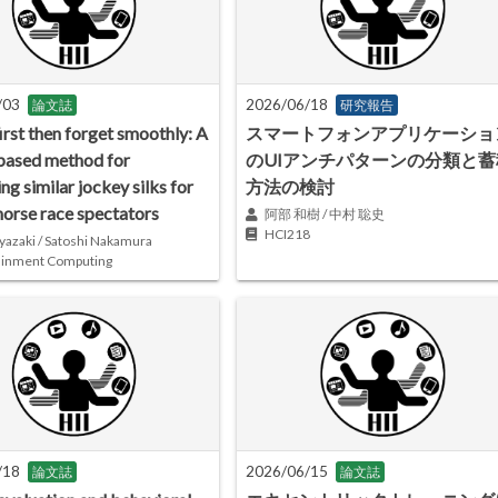
/03
2026/06/18
論文誌
研究報告
irst then forget smoothly: A
スマートフォンアプリケーショ
based method for
のUIアンチパターンの分類と蓄
ing similar jockey silks for
方法の検討
horse race spectators
阿部 和樹 / 中村 聡史
HCI218
yazaki / Satoshi Nakamura
ainment Computing
/18
2026/06/15
論文誌
論文誌