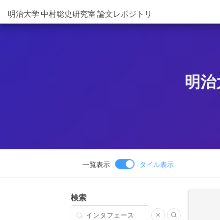
明治大学 中村聡史研究室 論文レポジトリ
明治
一覧表示
タイル表示
検索