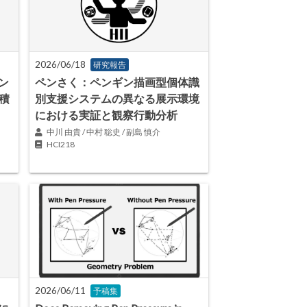
2026/06/18
研究報告
ン
ペンさく：ペンギン描画型個体識
積
別支援システムの異なる展示環境
における実証と観察行動分析
中川 由貴 / 中村 聡史 / 副島 慎介
HCI218
2026/06/11
予稿集