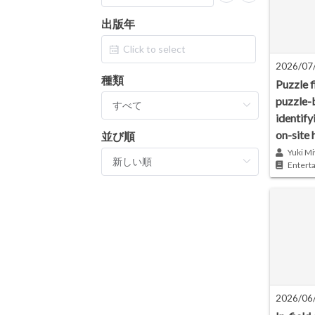
出版年
2026/07
種類
Puzzle f
puzzle-
identify
on-site 
並び順
Yuki Mi
Entert
2026/06