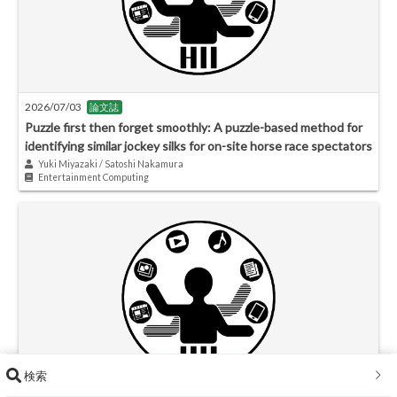
2026/07/03
論文誌
Puzzle first then forget smoothly: A puzzle-based method for
identifying similar jockey silks for on-site horse race spectators
Yuki Miyazaki / Satoshi Nakamura
Entertainment Computing
検索