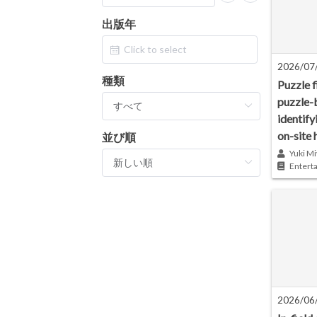
出版年
2026/07
種類
Puzzle f
puzzle-
identify
on-site 
並び順
Yuki Mi
Entert
2026/06