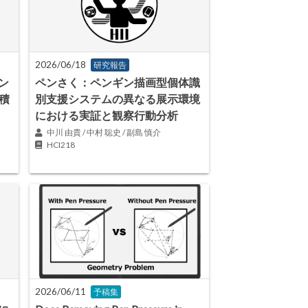
2026/06/18
研究報告
ン
ペンさく：ペンギン描画型個体識
積
別支援システムの異なる展示環境
における実証と観察行動分析
中川 由貴 / 中村 聡史 / 副島 慎介
HCI218
2026/06/11
予稿集