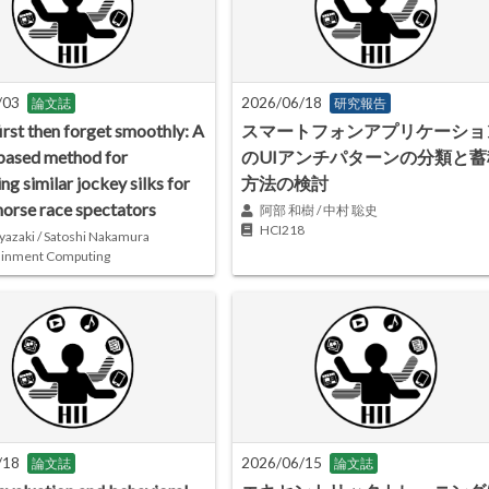
/03
2026/06/18
論文誌
研究報告
irst then forget smoothly: A
スマートフォンアプリケーショ
based method for
のUIアンチパターンの分類と蓄
ing similar jockey silks for
方法の検討
horse race spectators
阿部 和樹 / 中村 聡史
HCI218
yazaki / Satoshi Nakamura
ainment Computing
/18
2026/06/15
論文誌
論文誌