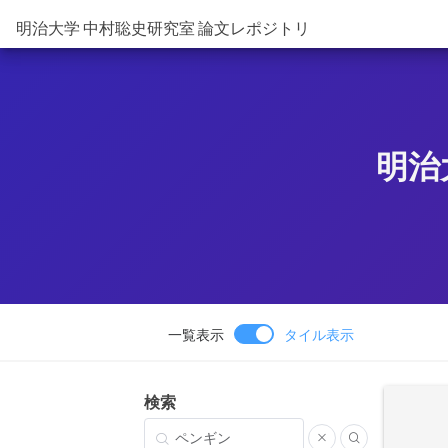
明治大学 中村聡史研究室 論文レポジトリ
明治
一覧表示
タイル表示
検索