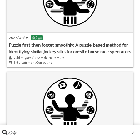
2026/07/03
論文誌
Puzzle first then forget smoothly: A puzzle-based method for
identifying similar jockey silks for on-site horse race spectators
Yuki Miyazaki / Satoshi Nakamura
Entertainment Computing
検索