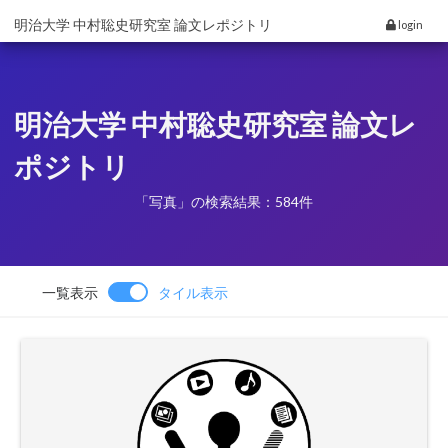
明治大学 中村聡史研究室 論文レポジトリ
login
明治大学 中村聡史研究室 論文レ
ポジトリ
「写真」の検索結果：584件
一覧表示
タイル表示