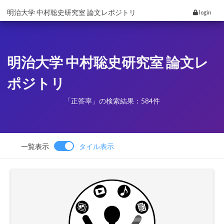
明治大学 中村聡史研究室 論文レポジトリ
login
明治大学 中村聡史研究室 論文レ
ポジトリ
「正答率」の検索結果：584件
一覧表示
タイル表示