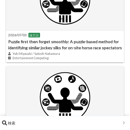
2026/07/03
論文誌
Puzzle first then forget smoothly: A puzzle-based method for
identifying similar jockey silks for on-site horse race spectators
Yuki Miyazaki / Satoshi Nakamura
Entertainment Computing
検索